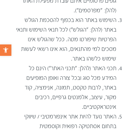
גופים פרסומיים איתם עובדת מפעילת האתר
(להלן: "מפרסמים").
השימוש באתר הוא בכפוף להסכמת הגולש
באתר (להלן: "הגולש") לכל תנאי השימוש ותנאי
הפרטיות שיפורטו מטה. ככל שהגולש אינו
פתח 
מסכים למי מהתנאים, הוא אינו רשאי לעשות
שימוש כלשהו באתר.
תכני האתר (להלן: "תכני האתר") הינם כל
המידע מכל סוג ובכל צורה ואופן המופיעים
באתר, לרבות טקסט, תמונה, אנימציה, קוד
מקור, עיצוב, אלמנטים גרפיים, רכיבים
אינטראקטיביים.
האתר נועד להיות אתר אינפורמטיבי / שיווקי
בתחום אסתטיקה רפואית וקוסמטית