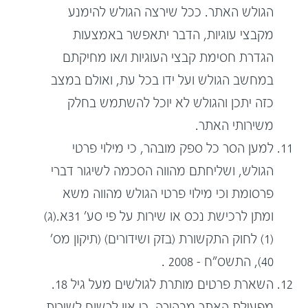
הגולש האתר. ככל שירצה הגולש להימנע
מקבצי עוגיות, הדבר יתאפשר באמצעות
הגדרת חסימת קבצי העוגיות ו/או מחיקתם
במחשב הגולש ועל ידו בכל עת, ואולם במצב
כזה יתכן והגולש לא יוכל להשתמש בחלק
משירותי האתר.
למען הסר כל ספק מובהר, כי מילוי פרטי
הגולש, ושליחתם מהווה הסכמה לשיגור דברי
פרסומת וכי מילוי פרטי הגולש מהווה משא
ומתן לרכישת נכס או שירות על פי סע' 31א.(ג)
(1) לחוק התקשורת (בזק ושידורים) (תיקון מס'
40), התשס"ח – 2008 .
השארת פרטים מותרת לגולשים מעל גיל 18.
מפעילת האתר מבהירה, כי אין לרשום לשירות