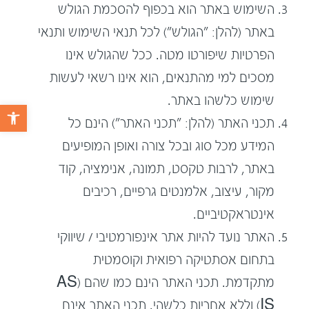
השימוש באתר הוא בכפוף להסכמת הגולש
באתר (להלן: "הגולש") לכל תנאי השימוש ותנאי
הפרטיות שיפורטו מטה. ככל שהגולש אינו
מסכים למי מהתנאים, הוא אינו רשאי לעשות
שימוש כלשהו באתר.
פתח 
תכני האתר (להלן: "תכני האתר") הינם כל
המידע מכל סוג ובכל צורה ואופן המופיעים
באתר, לרבות טקסט, תמונה, אנימציה, קוד
מקור, עיצוב, אלמנטים גרפיים, רכיבים
אינטראקטיביים.
האתר נועד להיות אתר אינפורמטיבי / שיווקי
בתחום אסתטיקה רפואית וקוסמטית
מתקדמת. תכני האתר הינם כמו שהם (AS
IS) וללא אחריות כלשהי. תכני האתר אינם