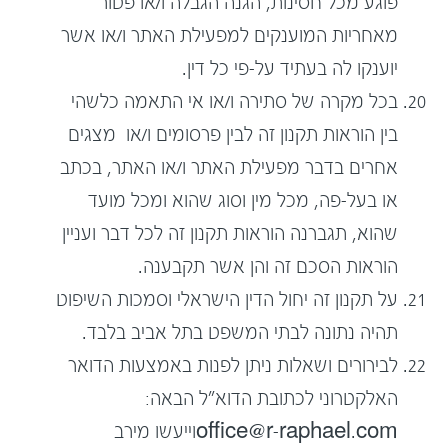
פוגע מכל חסינות, הגנה הגבלה ו/או פטור
מאחריות המוענקים למפעילת האתר ו/או אשר
יוענקו לה בעתיד על-פי כל דין.
בכל מקרה של סתירה ו/או אי התאמה כלשהי
בין הוראות תקנון זה לבין פרסומים ו/או מצגים
אחרים בדבר מפעילת האתר ו/או האתר, בכתב
או בעל-פה, מכל מין וסוג שהוא ומכל מועד
שהוא, תגברנה הוראות תקנון זה לכל דבר ועניין
הוראות הסכם זה והן אשר תקבענה.
על תקנון זה יחול הדין הישראלי וסמכות השיפוט
תהיה נתונה לבתי המשפט בתל אביב בלבד.
לבירורים ושאלות ניתן לפנות באמצעות הדואר
האלקטרוני לכתובת הדוא"ל הבאה:
office@r-raphael.com
וייעשו מירב