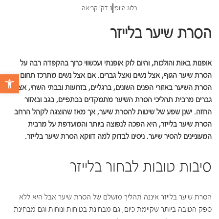
בלוג היופי
3 דק' קריאה
הסרת שיער בלייזר
אופנות באות והולכות, והיום לוק אופנתי ועכשווי כרוך בהקפדה רבה על
הסרת שיער הגוף, אצל נשים ואצל גברים. אם אצל נשים מתרכז תחום
פתח 
הסרת השיער באזורי הפנים השונים, ברגליים, בזרועות ובבתי השחי, אצל
גברים מרבית תהליכי הסרת השיער מתמקדים בכתפיים, בגב ובאזור
החזה. ישנן שפע של שיטות להסרת שיער, אך מאז שהוצגה לקהל הרחב
הסרת שיער בלייזר, היא הפכה לנפוצה ביותר והמועדפת על מרבית
המעוניינים להסיר שיער. ניסינו לבדוק למה דווקא הסרת שיער בלייזר.
סיבות טובות לבחור בלייזר
הסרת שיער בלייזר איננה תהליך מושלם של הסרת שיער אבל היא ללא
ספק הטובה ביותר שקיימת כיום, גם מבחינת בטיחות ונוחות וגם מבחינת